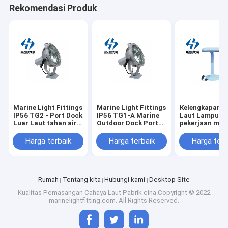
Rekomendasi Produk
Marine Light Fittings
Marine Light Fittings
Kelengkapan 
IP56 TG2 - Port Dock
IP56 TG1-A Marine
Laut Lampu L
Luar Laut tahan air
Outdoor Dock Port
pekerjaan me
Bohlam Pijar Marine
tahan air lampu pijar
kabin laut CT
Spot Light
Marine Spot Light
Harga terbaik
Harga terbaik
Harga terb
Rumah
Tentang kita
Hubungi kami
Desktop Site
Kualitas
Pemasangan Cahaya Laut
Pabrik cina.Copyright © 2022
marinelightfitting.com. All Rights Reserved.